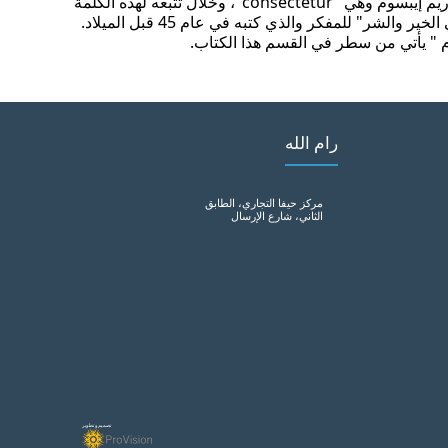
ماك لينتوك" وهو بروفيسور اللغة اللاتينية في جامعة هامبدن-سيدني في فيرجينيا بالبحث عن أصول كلمة لاتينية غامضة في نص لوريم إيبسوم وهي "consectetur"، وخلال تتبعه لهذه الكلمة
فيالأدب اللاتيني اكتشف المصدر الغير قابل للشك. فلقد اتضح أن كلمات نص لوريم إيبسوم تأتي من الأقسام من كتاب "حول أقاصي الخير والشر" للمفكر والذي كتبه في عام 45 قبل الميلاد.
م " يأتي من سطر في القسم هذا الكتاب.
رام الله
مركز حيفا التجاري، الطابق
الثاني، شارع الإرسال
تصميم و تطوير