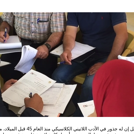
خلافاَ للاعتقاد السائد فإن لوريم إي